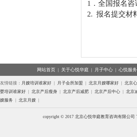
1．全国报名咨询电话
2. 报名提交
网站首页
|
关于心悦华庭
|
月子中心
|
心悦服
友情链接：
月嫂培训谁家好
|
月子会所加盟
|
北京月嫂哪家好
|
北京
婴培训谁家好
|
北京产后瘦身
|
北京产后减肥
|
北京产后中心
|
北京
嫂服务
|
北京月嫂
|
copyright © 2017 北京心悦华庭教育咨询有限公司 T