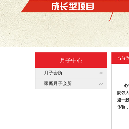
当前
月子中心
月子会所
家庭月子会所
心悦
院强
避一
体验