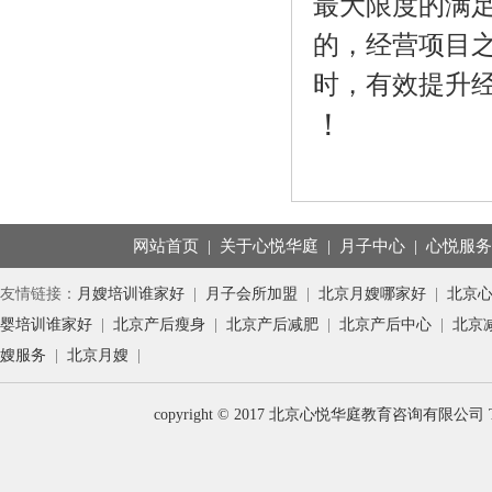
最大限度的满
的，经营项目
时，有效提升
！
网站首页
|
关于心悦华庭
|
月子中心
|
心悦服
友情链接：
月嫂培训谁家好
|
月子会所加盟
|
北京月嫂哪家好
|
北京
婴培训谁家好
|
北京产后瘦身
|
北京产后减肥
|
北京产后中心
|
北京
嫂服务
|
北京月嫂
|
copyright © 2017 北京心悦华庭教育咨询有限公司 T