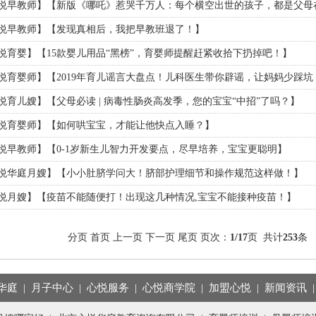
悦早教师】【新版《哪吒》惹哭千万人：每个横空出世的孩子，都是父母
悦早教师】【发现真相后，我把早教班退了！】
悦育婴】【15款婴儿用品“黑榜”，育婴师提醒赶紧收拾下扔掉吧！】
悦育婴师】【2019年育儿谣言大盘点！儿科医生带你辟谣，让妈妈少踩
悦育儿嫂】【父母必读 | 病毒性肠炎高发季，您的宝宝“中招”了吗？】
悦育婴师】【如何哄宝宝，才能让他快点入睡？】
悦早教师】【0-1岁新生儿智力开发要点，尽早培养，宝宝更聪明】
悦华庭月嫂】【小小肚脐学问大！脐部护理细节和操作规范这样做！】
悦月嫂】【疫苗不能随便打！出现这几种情况,宝宝不能接种疫苗！】
分页 首页 上一页
下一页
尾页
页次：
1/17
页 共计
253
华庭
|
月子中心
|
心悦服务
|
心悦商学院
|
加盟心悦
|
新闻资讯