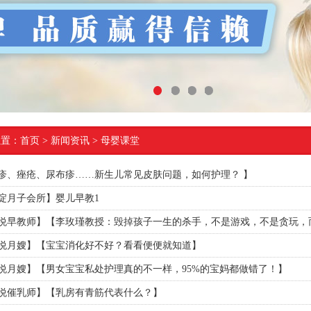
1
2
3
4
位置：
首页
> 新闻资讯 > 母婴课堂
疹、痤疮、尿布疹……新生儿常见皮肤问题，如何护理？ 】
淀月子会所】婴儿早教1
悦早教师】【李玫瑾教授：毁掉孩子一生的杀手，不是游戏，不是贪玩，而是..
悦月嫂】【宝宝消化好不好？看看便便就知道】
悦月嫂】【男女宝宝私处护理真的不一样，95%的宝妈都做错了！】
悦催乳师】【乳房有青筋代表什么？】