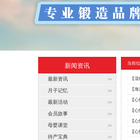
当前
新闻资讯
最新资讯
·
【湿
·
【海
月子记忆
·
【心
最新活动
·
【心
会员故事
·
【心
母婴课堂
·
【心
待产宝典