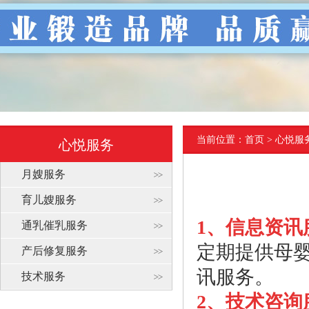
当前位置：
首页
> 心悦服
心悦服务
月嫂服务
育儿嫂服务
1、信息资讯
通乳催乳服务
定期提供母
产后修复服务
讯服务。
技术服务
2、技术咨询