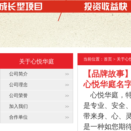
当前位置：
首页
> 关于心
关于心悦华庭
【
品牌故事
公司简介
心悦华庭名
公司理念
心悦华庭，特
公司荣誉
是专业、安全
加入我们
带来身、心、
合作单位
是一种如您期