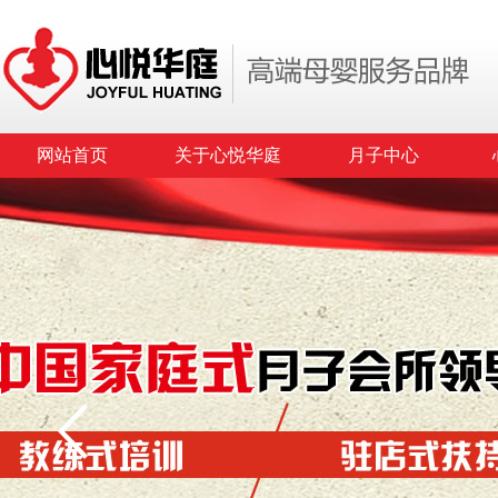
网站首页
关于心悦华庭
月子中心