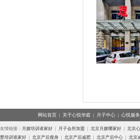
网站首页
|
关于心悦华庭
|
月子中心
|
心悦服
友情链接：
月嫂培训谁家好
|
月子会所加盟
|
北京月嫂哪家好
|
北京
婴培训谁家好
|
北京产后瘦身
|
北京产后减肥
|
北京产后中心
|
北京