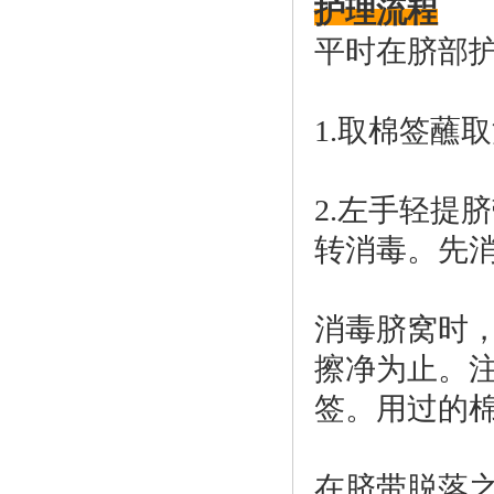
护理流程
平时在脐部
1.取棉签蘸
2.左手轻提
转消毒。先
消毒脐窝时
擦净为止。
签。用过的
在脐带脱落