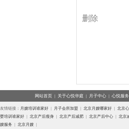
删除
网站首页
|
关于心悦华庭
|
月子中心
|
心悦服
友情链接：
月嫂培训谁家好
|
月子会所加盟
|
北京月嫂哪家好
|
北京
婴培训谁家好
|
北京产后瘦身
|
北京产后减肥
|
北京产后中心
|
北京
嫂服务
|
北京月嫂
|