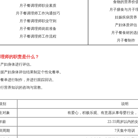
食物的营养价
月子餐调理师职业素质
月子膳食与月子
月子餐调理师工作沟通技巧
妊娠疾病营养
月子餐调理师职业守则
产妇体质评估
月子餐调理师岗前准备
月子餐食材的选
月子餐调理师工作流程
月子餐制作
调理师的职责是什么？
对产妇身体进行评估。
根据产妇身体评估结果制定个性化餐单。
按餐单进行制作，并进行跟踪回访。
进行营养知识的咨询与宣教。
级别
说明
生对象
有爱心，积极乐观、有意愿从事母婴行业，
年龄
22-55周岁以内的
训周期
7天集中培训