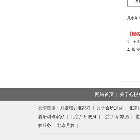
考
凡参加
【报
1．全国报
2. 
网站首页
|
关于心悦
友情链接：
月嫂培训谁家好
|
月子会所加盟
|
北京
婴培训谁家好
|
北京产后瘦身
|
北京产后减肥
|
北
嫂服务
|
北京月嫂
|