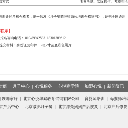
核方式
闭卷考试、实际操作、考核理论
培训并经考核合格者，统一颁发《月子餐调理师岗位培训合格证书》，证书全国通用、
名联系】
名咨询电话： 010-89942533 18301389612
报名提交材料：身份证复印件、2张2寸蓝底彩色照片.
华庭
|
月子中心
|
心悦服务
|
心悦商学院
|
加盟心悦
|
新闻资讯
月嫂哪家好
|
北京心悦华庭教育咨询有限公司
|
育婴师培训
|
母婴师培
京产后中心
|
北京减肥月子餐
|
北京漂亮妈妈产后恢复
|
北京产后修复