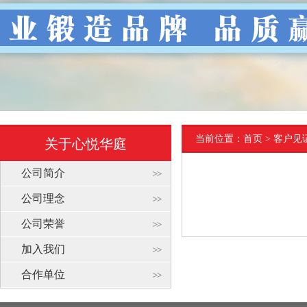
当前位置：
首页
>
客户见
关于心悦华庭
公司简介
公司理念
公司荣誉
加入我们
合作单位