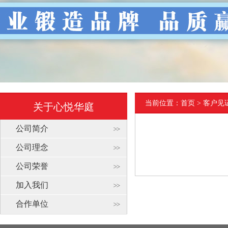
当前位置：
首页
>
客户见
关于心悦华庭
公司简介
公司理念
公司荣誉
加入我们
合作单位