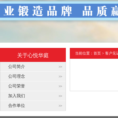
当前位置：
首页
>
客户见
关于心悦华庭
公司简介
公司理念
公司荣誉
加入我们
合作单位