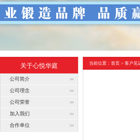
当前位置：
首页
>
客户见
关于心悦华庭
公司简介
公司理念
公司荣誉
加入我们
合作单位