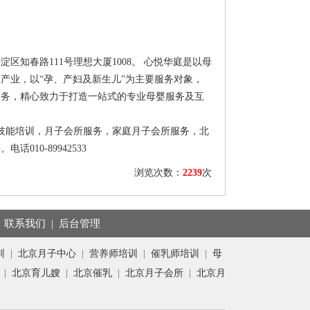
海淀区知春路
111
号理想大厦
1008
。 心悦华庭是以母
产业，以“孕、产妇及新生儿”为主要服务对象，
服务，精心致力于打造一站式的专业母婴服务及互
技能培训，月子会所服务，家庭月子会所服务，北
等。电话
010-89942533
浏览次数：
2239
次
|
联系我们
|
后台管理
训
|
北京月子中心
|
营养师培训
|
催乳师培训
|
母
|
北京育儿嫂
|
北京催乳
|
北京月子会所
|
北京月