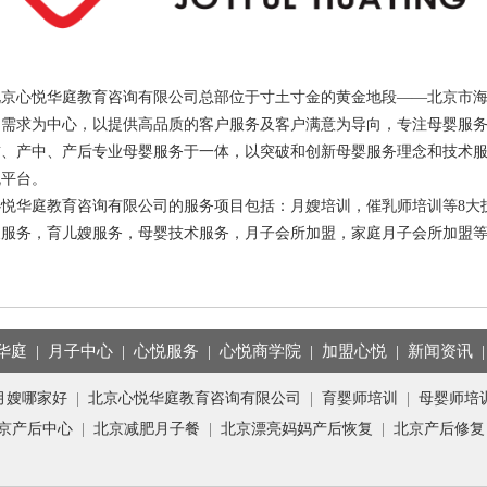
北京心悦华庭教育咨询有限公司总部位于寸土寸金的黄金地段——北京市
场需求为中心，以提供高品质的客户服务及客户满意为导向，专注母婴服务
前、产中、产后专业母婴服务于一体，以突破和创新母婴服务理念和技术
流平台。
心悦华庭教育咨询有限公司的服务项目包括：月嫂培训，催乳师培训等
8
大
嫂服务，育儿嫂服务，母婴技术服务，月子会所加盟，家庭月子会所加盟
华庭
|
月子中心
|
心悦服务
|
心悦商学院
|
加盟心悦
|
新闻资讯
月嫂哪家好
|
北京心悦华庭教育咨询有限公司
|
育婴师培训
|
母婴师培
京产后中心
|
北京减肥月子餐
|
北京漂亮妈妈产后恢复
|
北京产后修复