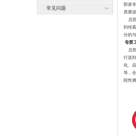
部派
常见问题
房屋
总部
到传
分的
母婴工作
总部
行送
化、
等，
段性