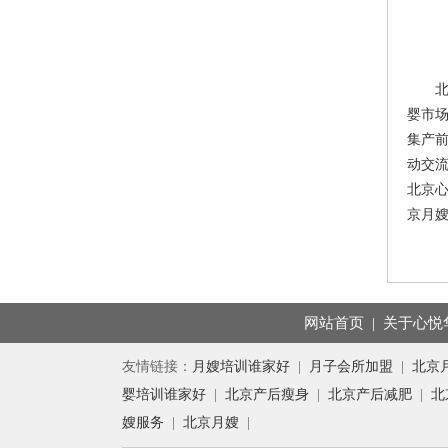
婴市
集产
动交
北京
京月
网站首页
|
关于心悦
友情链接：
月嫂培训谁家好
|
月子会所加盟
|
北京
婴培训谁家好
|
北京产后瘦身
|
北京产后减肥
|
北
嫂服务
|
北京月嫂
|