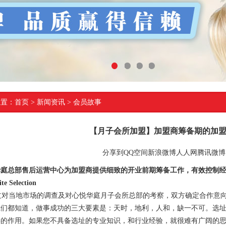
1
2
3
4
位置：
首页
> 新闻资讯 >
会员故事
【月子会所加盟】加盟商筹备期的加盟
分享到
QQ空间
新浪微博
人人网
腾讯微博
华庭总部售后运营中心为加盟商提供细致的开业前期筹备工作，有效控制
te Selection
对当地市场的调查及对心悦华庭月子会所总部的考察，双方确定合作意向
我们都知道，做事成功的三大要素是：天时，地利，人和，缺一不可。选
要的作用。如果您不具备选址的专业知识，和行业经验，就很难有广阔的