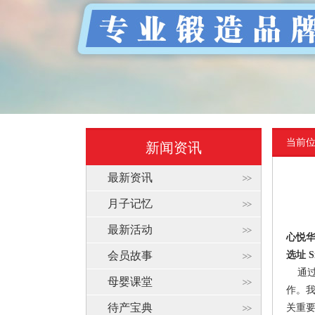
当前
新闻资讯
最新资讯
月子记忆
最新活动
心悦
会员故事
选址
Si
通过
母婴课堂
作。
待产宝典
关重