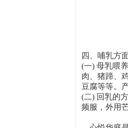
四、哺乳方
(一) 母乳
肉、猪蹄、
豆腐等等。
(二) 回乳的
频服，外用芒
心悦华庭