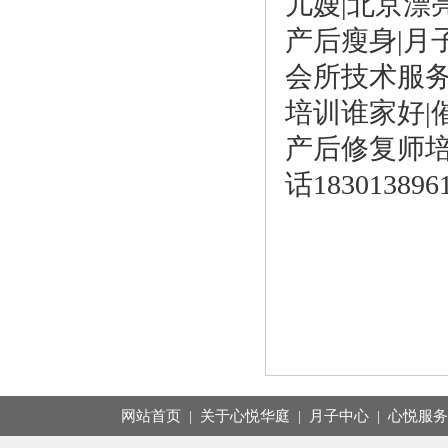
儿嫂
|
北京漂
产后瘦身
|
月
会所技术服
培训谁家好
|
产后修复师
话
183013896
网站首页
|
关于心悦华庭
|
月子中心
|
心悦服