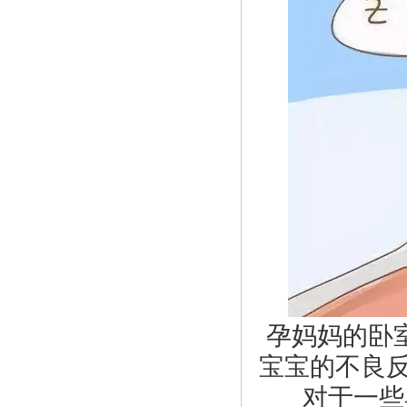
孕妈妈的卧
宝宝的不良
对于一些