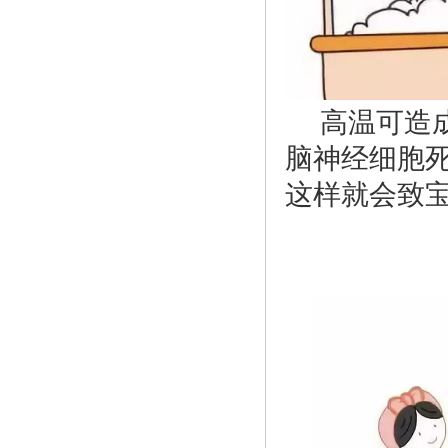
高温可造
脑神经细胞
这样就会致