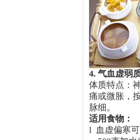
4.
气血虚弱
体质特点：
痛或微胀，
脉细。
适用食物：
l 血虚偏寒