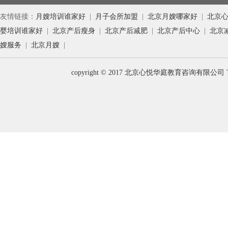
友情链接：
月嫂培训谁家好
|
月子会所加盟
|
北京月嫂哪家好
|
北京
婴培训谁家好
|
北京产后瘦身
|
北京产后减肥
|
北京产后中心
|
北京
嫂服务
|
北京月嫂
|
copyright © 2017 北京心悦华庭教育咨询有限公司 T