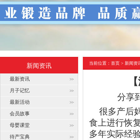
当前位置：
首页
> 新闻资
新闻资讯
最新资讯
【
月子记忆
分享
最新活动
很多产后
会员故事
食上进行恢
母婴课堂
多年实际经
待产宝典