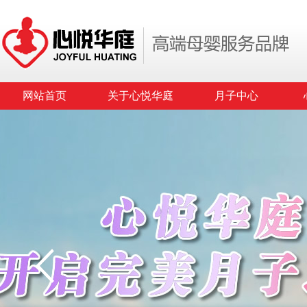
网站首页
关于心悦华庭
月子中心