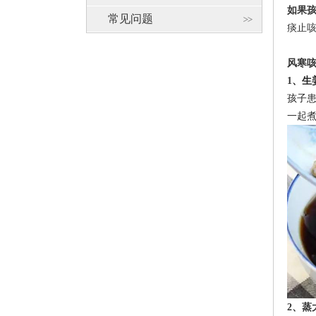
如果
常见问题
痰止
风寒
1
、生
孩子
一起
2
、蒸