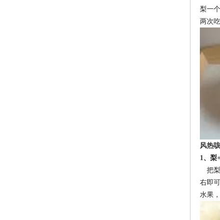
梨一
两次
风热
1
、梨
把梨
右即
水果