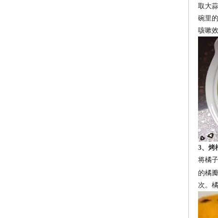
取大
碗里
咳嗽
3
、烤
将橘
的橘
次。