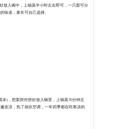
好放入碗中，上锅蒸半小时左右即可，一只梨可分
椒的味道，家长可自己选择。
成末
)
，把梨拼对拼好放入碗里，上锅蒸
30
分钟左
普遍贪凉，热了就吹空调，一年四季都在吃寒凉的