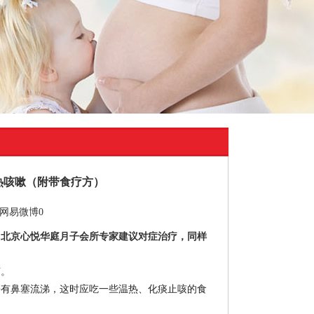
热咳嗽（附带食疗方）
网易微博
0
。北京心悦华庭月子会所专家建议对症治疗，同样
苔。
兼有鼻塞流涕，这时应吃一些温热、化痰止咳的食