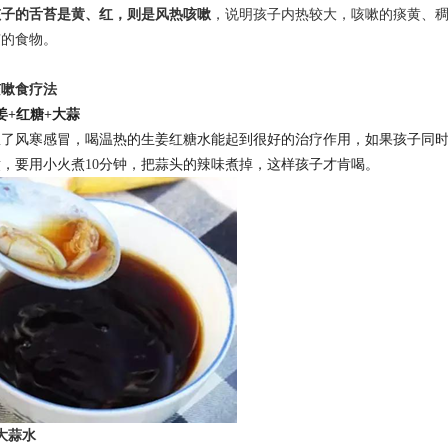
孩子的舌苔是黄、红，则是风热咳嗽
，说明孩子内热较大，咳嗽的痰黄、
咳的食物。
咳嗽食疗法
姜
+
红糖
+
大蒜
患了风寒感冒，喝温热的生姜红糖水能起到很好的治疗作用，如果孩子同
煮，要用小火煮
10
分钟，把蒜头的辣味煮掉，这样孩子才肯喝。
大蒜水