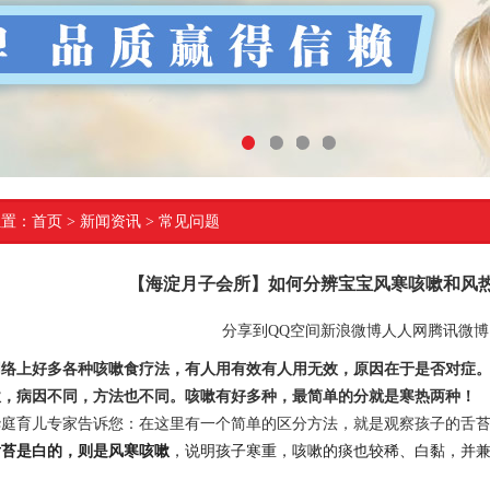
1
2
3
4
位置：
首页
> 新闻资讯 >
常见问题
【海淀月子会所】如何分辨宝宝风寒咳嗽和风
分享到
QQ空间
新浪微博
人人网
腾讯微博
网络上好多各种咳嗽食疗法，有人用有效有人用无效，原因在于是否对症
嗽，病因不同，方法也不同。咳嗽有好多种，最简单的分就是寒热两种！
华庭育儿专家告诉您：在这里有一个简单的区分方法，就是观察孩子的舌
舌苔是白的，则是风寒咳嗽
，说明孩子寒重，咳嗽的痰也较稀、白黏，并