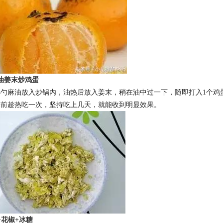
油姜末炒鸡蛋
小勺麻油放入炒锅内，油热后放入姜末，稍在油中过一下，随即打入
1
个鸡
睡前趁热吃一次，坚持吃上几天，就能收到明显效果。
+
花椒
+
冰糖