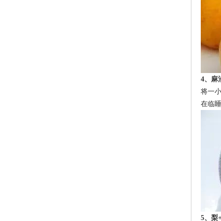
4
、麻
将一
在临
5
、梨