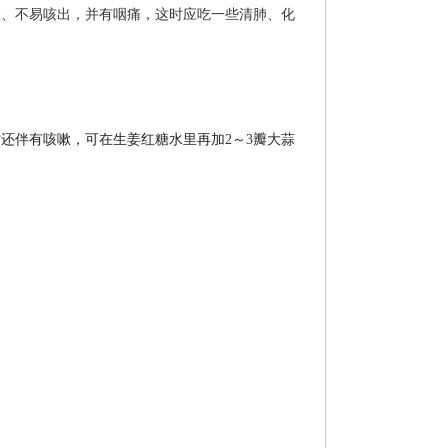
稠、不易咳出，并有咽痛，这时应吃一些清肺、化
时还伴有咳嗽，可在生姜红糖水里再加
2
～
3
瓣大蒜