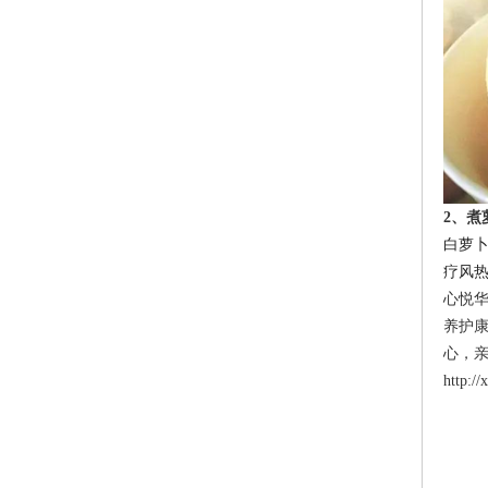
2
、煮
白萝
疗风
心悦
养护
心，
http:/