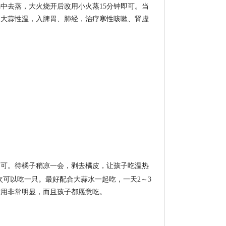
锅中去蒸，大火烧开后改用小火蒸
15
分钟即可。当
。大蒜性温，入脾胃、肺经，治疗寒性咳嗽、肾虚
即可。待橘子稍凉一会，剥去橘皮，让孩子吃温热
次可以吃一只。最好配合大蒜水一起吃，一天
2
～
3
作用非常明显，而且孩子都愿意吃。