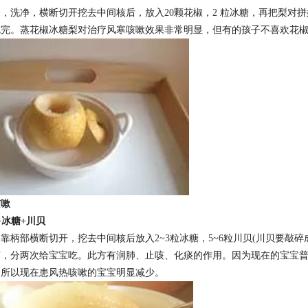
个，洗净，横断切开挖去中间核后，放入
20
颗花椒，
2
粒冰糖，再把梨对拼
吃完。蒸花椒冰糖梨对治疗风寒咳嗽效果非常明显，但有的孩子不喜欢花
咳嗽
+
冰糖
+
川贝
靠柄部横断切开，挖去中间核后放入
2~3
粒冰糖，
5~6
粒川贝
(
川贝要敲碎
可，分两次给宝宝吃。此方有润肺、止咳、化痰的作用。因为现在的宝宝
，所以现在患风热咳嗽的宝宝明显减少。