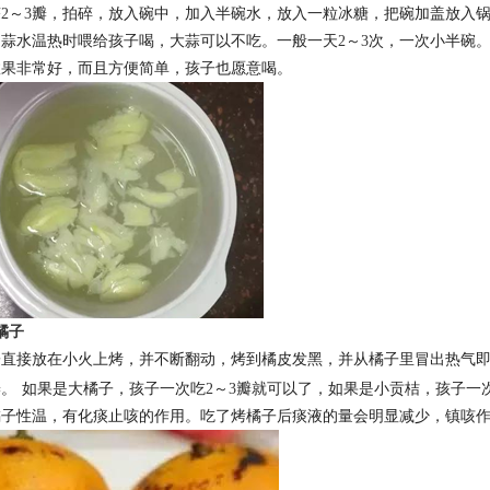
蒜
2
～
3
瓣，拍碎，放入碗中，加入半碗水，放入一粒冰糖，把碗加盖放入
的蒜水温热时喂给孩子喝，大蒜可以不吃。一般一天
2
～
3
次，一次小半碗
效果非常好，而且方便简单，孩子也愿意喝。
橘子
子直接放在小火上烤，并不断翻动，烤到橘皮发黑，并从橘子里冒出热气
瓣。
如果是大橘子，孩子一次吃
2
～
3
瓣就可以了，如果是小贡桔，孩子一
橘子性温，有化痰止咳的作用。吃了烤橘子后痰液的量会明显减少，镇咳