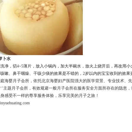
萝卜水
卜洗净，切
4~5
薄片，放入小锅内，加大半碗水，放火上烧开后，再改用小
热咳嗽、鼻干咽燥、干咳少痰的效果是不错的，
2
岁以内的宝宝收到的效果
华庭海婴月子会所，依托北京海婴妇产医院强大的医学背景、专业技术、先
康‘’主题月子会所，有效规避一般月子会所在服务安全方面所存在的隐患
亲身感受不一样的尊享服务体验，乐享完美的月子之旅！
/xinyuehuating.com