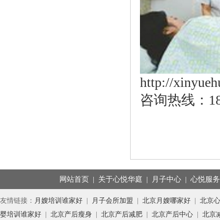
http://xinyue
咨询热线：183
网站首页
|
关于心悦华庭
|
月子中心
|
心悦服
友情链接：
月嫂培训谁家好
|
月子会所加盟
|
北京月嫂哪家好
|
北京
婴培训谁家好
|
北京产后瘦身
|
北京产后减肥
|
北京产后中心
|
北京