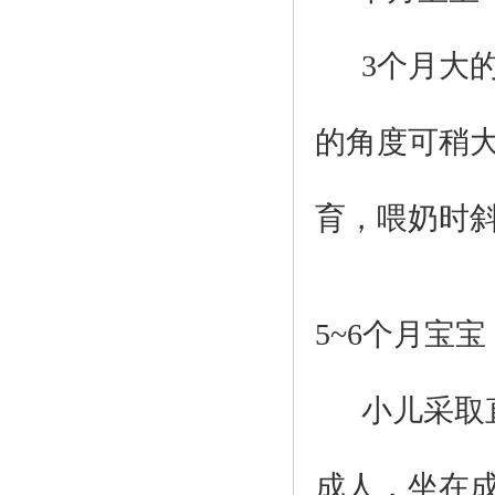
3
个月大
的角度可稍
育，喂奶时
5~6
个月宝宝
小儿采取直
成人，坐在