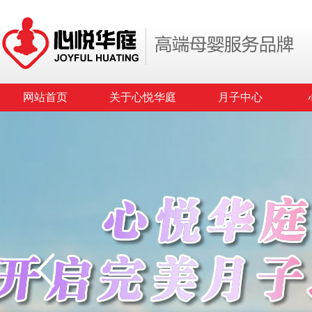
网站首页
关于心悦华庭
月子中心