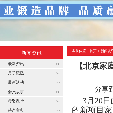
当前位置：
首页
> 新闻资
新闻资讯
最新资讯
【北京家
月子记忆
最新活动
分享
会员故事
3月20
母婴课堂
的新项目家
待产宝典