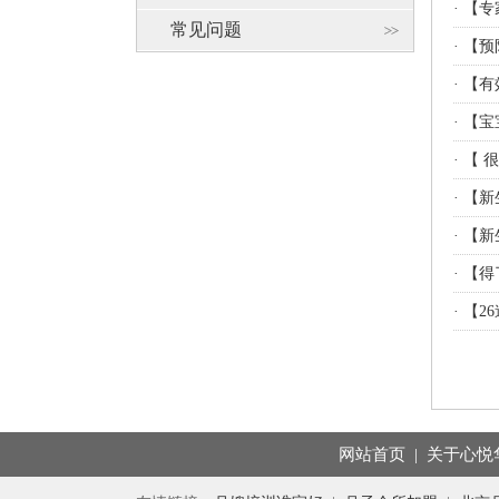
·
【专
常见问题
·
【预
·
【有
·
【宝
·
【 
·
【新
·
【新
·
【得
·
【2
网站首页
|
关于心悦