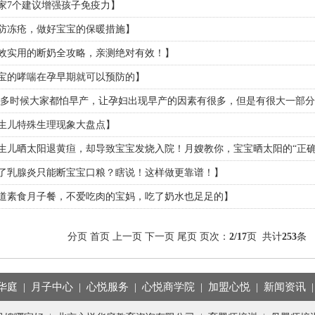
家7个建议增强孩子免疫力】
防冻疮，做好宝宝的保暖措施】
效实用的断奶全攻略，亲测绝对有效！】
宝的哮喘在孕早期就可以预防的】
很多时候大家都怕早产，让孕妇出现早产的因素有很多，但是有很大一部
生儿特殊生理现象大盘点】
生儿晒太阳退黄疸，却导致宝宝发烧入院！月嫂教你，宝宝晒太阳的“正确
了乳腺炎只能断宝宝口粮？瞎说！这样做更靠谱！】
6道素食月子餐，不爱吃肉的宝妈，吃了奶水也足足的】
分页
首页
上一页
下一页
尾页
页次：
2/17
页 共计
253
华庭
|
月子中心
|
心悦服务
|
心悦商学院
|
加盟心悦
|
新闻资讯