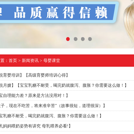
1
2
3
4
位置：
首页
> 新闻资讯 > 母婴课堂
悦育婴培训】【高级育婴师培训心得】
悦月嫂】【宝宝乳糖不耐受，喝完奶就腹泻、腹胀？你需要这么做！】
宝自理能力差？原来是方法没用对！】
孩子，现在不吃苦，将来准辛苦”（故事很短，道理很深）】
宝乳糖不耐受，喝完奶就腹泻、腹胀？你需要这么做！】
乳妈妈喂奶姿势有讲究 母乳喂养必看!】