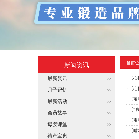
当前
新闻资讯
最新资讯
·
【心
·
【心
月子记忆
·
【宝
最新活动
·
【“
会员故事
·
【宝
母婴课堂
·
【哺
待产宝典