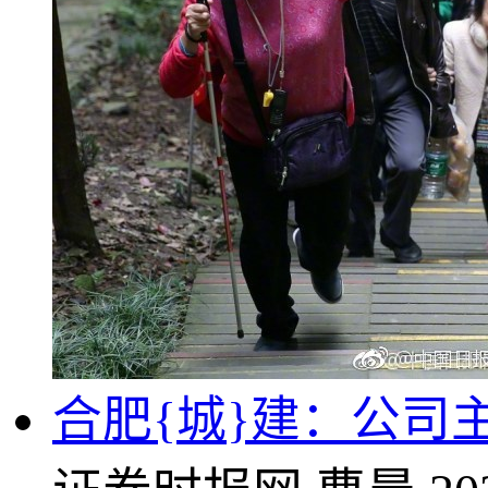
合肥{城}建：公司