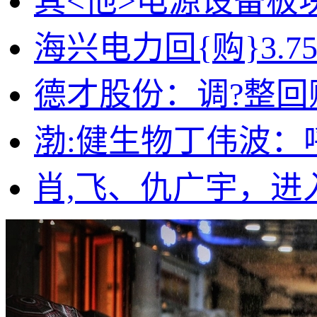
其<他>电源设备板
海兴电力回{购}3.7
德才股份：调?整回购
渤:健生物丁伟波
肖,飞、仇广宇，进入