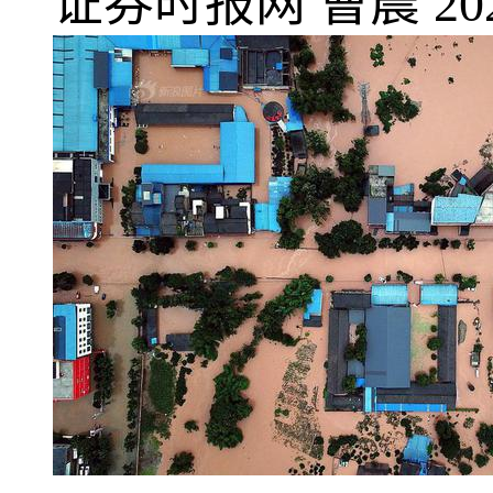
证券时报网
曹晨
20