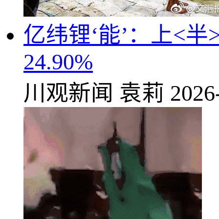
亿纬锂‘能’：上<半
24.90%
川观新闻
袁莉
2026