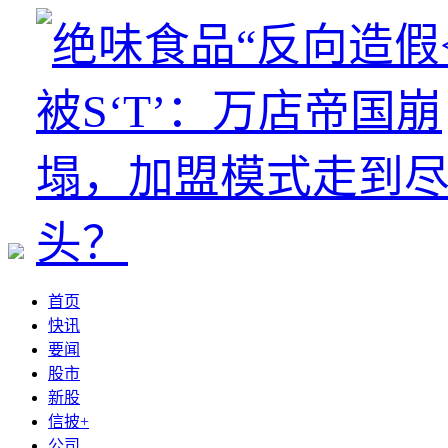
首页
快讯
要闻
股市
新股
信披+
公司