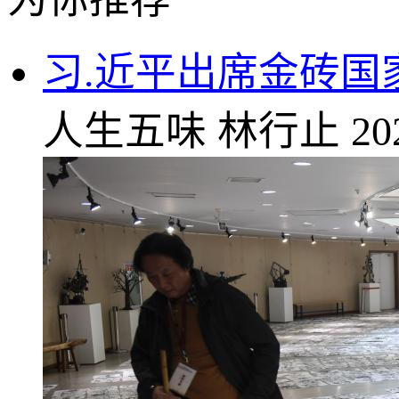
习.近平出席金砖国
人生五味
林行止
20