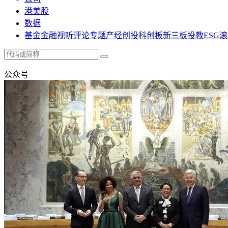
港美股
数据
基金
金融
视听
评论
专题
产经
创投
科创板
新三板
投教
ESG
滚
公众号